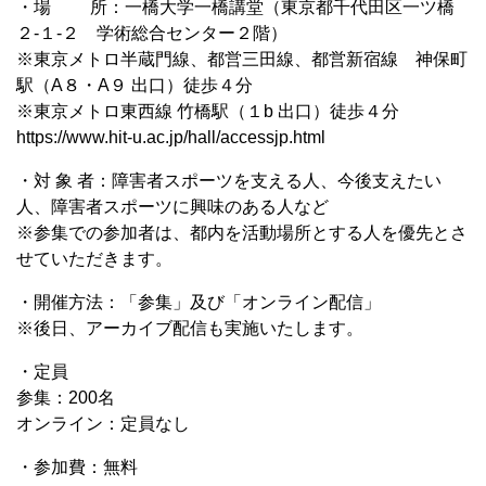
・場 所：一橋大学一橋講堂（東京都千代田区一ツ橋
２-１-２ 学術総合センター２階）
※東京メトロ半蔵門線、都営三田線、都営新宿線 神保町
駅（A８・A９ 出口）徒歩４分
※東京メトロ東西線 竹橋駅（１b 出口）徒歩４分
https://www.hit-u.ac.jp/hall/accessjp.html
・対 象 者：障害者スポーツを支える人、今後支えたい
人、障害者スポーツに興味のある人など
※参集での参加者は、都内を活動場所とする人を優先とさ
せていただきます。
・開催方法：「参集」及び「オンライン配信」
※後日、アーカイブ配信も実施いたします。
・定員
参集：200名
オンライン：定員なし
・参加費：無料