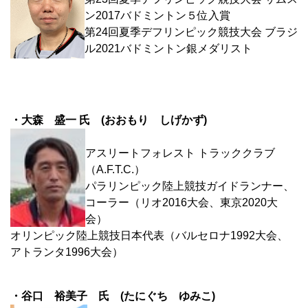
ン2017バドミントン５位入賞
第24回夏季デフリンピック競技大会 ブラジ
ル2021バドミントン銀メダリスト
・大森 盛一 氏 (おおもり しげかず)
アスリートフォレスト トラッククラブ
（A.F.T.C.）
パラリンピック陸上競技ガイドランナー、
コーラー（リオ2016大会、東京2020大
会）
オリンピック陸上競技日本代表（バルセロナ1992大会、
アトランタ1996大会）
・谷口 裕美子 氏 (たにぐち ゆみこ)