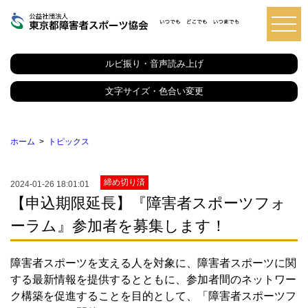
東
京
都
ルビ振り・音声読み上げ
障
害
者
文字サイズ・色合い変更
ス
ポ
ー
ツ
ホーム
トピックス
協
会
締め切り済
2024-01-26 18:01:01
【申込期限延長】『障害者スポーツフォ
ーラム』参加者を募集します！
障害者スポーツを支える人を対象に、障害者スポーツに関
する最新情報を提供するとともに、参加者間のネットワー
ク構築を促進することを目的として、「障害者スポーツフ