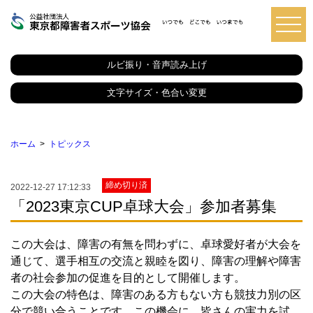
東
京
都
ルビ振り・音声読み上げ
障
害
者
文字サイズ・色合い変更
ス
ポ
ー
ツ
ホーム
トピックス
協
会
締め切り済
2022-12-27 17:12:33
「2023東京CUP卓球大会」参加者募集
この大会は、障害の有無を問わずに、卓球愛好者が大会を
通じて、選手相互の交流と親睦を図り、障害の理解や障害
者の社会参加の促進を目的として開催します。
この大会の特色は、障害のある方もない方も競技力別の区
分で競い合うことです。この機会に、皆さんの実力を試