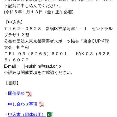
下記宛に申し込んでください。
(令和５年１月１３日（金）正午必着)
【申込先】
〒１６２－０８２３ 新宿区神楽河岸１－１ セントラル
プラザ１２階
公益社団法人東京都障害者スポーツ協会「東京CUP卓球
大会」担当宛
ＴＥＬ ０３（６２６５）６００１ FAX ０３（６２６
５）６０７７
E-mail： j-suishin@tsad.or.jp
※詳細は開催要項をご確認ください。
【書類】
・
開催要項
・
申し合わせ事項
・
申込書（団体戦用）