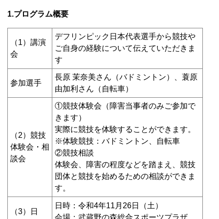
1.プログラム概要
デフリンピック日本代表選手から競技や
（1）講演
ご自身の経験について伝えていただきま
会
す
長原 茉奈美さん（バドミントン）、蓑原
参加選手
由加利さん（自転車）
①競技体験会（障害当事者のみご参加で
きます）
実際に競技を体験することができます。
（2）競技
※体験競技：バドミントン、自転車
体験会・相
②競技相談
談会
体験会、障害の程度などを踏まえ、競技
団体と競技を始めるための相談ができま
す。
日時：令和4年11月26日（土）
（3）日
会場：武蔵野の森総合スポーツプラザ