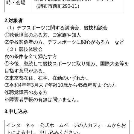
時・会場
（調布市西町290-11）
2.対象者
（1）デフスポーツに関する講演会、競技相談会
①聴覚障害のある方、ご家族や知人
②学校関係者の方、デフスポーツに関心がある方 など
（２）競技体験会
次の条件を全て満たす方
①今後、継続して競技スポーツに取り組み、国際大会等を
目指す意思がある。
②東京都在住、在学、在勤のいずれか。
③令和4年年3月末で年齢10歳から45歳程度までの方
④聴覚障害のある方
※障害者手帳の有無は問いません。
3.
申し込み
インターネッ
公式ホームページの入力フォームからお
トによる申し
申し込みください。