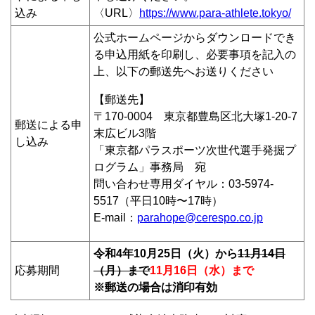
込み
〈URL〉
https://www.para-athlete.tokyo/
公式ホームページからダウンロードでき
る申込用紙を印刷し、必要事項を記入の
上、以下の郵送先へお送りください
【郵送先】
〒170-0004 東京都豊島区北大塚1-20-7
郵送による申
末広ビル3階
し込み
「東京都パラスポーツ次世代選手発掘プ
ログラム」事務局 宛
問い合わせ専用ダイヤル：03-5974-
5517（平日10時〜17時）
E-mail：
parahope@cerespo.co.jp
令和4年10月25日（火）から
11月14日
応募期間
（月）まで
11月16日（水）まで
※郵送の場合は消印有効