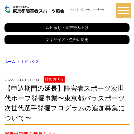
東
京
都
ルビ振り・音声読み上げ
障
害
者
文字サイズ・色合い変更
ス
ポ
ー
ツ
ホーム
トピックス
協
会
締め切り済
2022-11-14 16:11:09
【申込期間の延長】障害者スポーツ次世
代ホープ発掘事業〜東京都パラスポーツ
次世代選手発掘プログラムの追加募集に
ついて〜