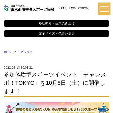
東
京
都
ルビ振り・音声読み上げ
障
害
者
文字サイズ・色合い変更
ス
ポ
ー
ツ
ホーム
トピックス
協
会
2022-08-18 15:08:21
参加体験型スポーツイベント「チャレス
ポ！TOKYO」を10月8日（土）に開催し
ます！