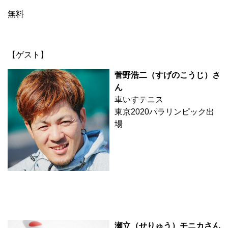
無料
【ゲスト】
菅野浩二（すげのこうじ）さ
ん
車いすテニス
東京2020パラリンピック出
場
瀬立（せりゅう）モニカさん