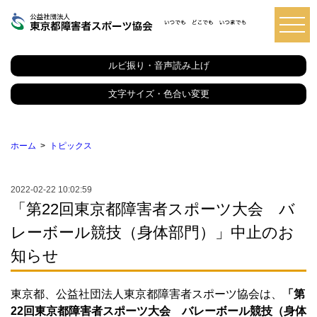
東
京
都
ルビ振り・音声読み上げ
障
害
者
文字サイズ・色合い変更
ス
ポ
ー
ツ
ホーム
トピックス
協
会
2022-02-22 10:02:59
「第22回東京都障害者スポーツ大会 バ
レーボール競技（身体部門）」中止のお
知らせ
東京都、公益社団法人東京都障害者スポーツ協会は、
「第
22回東京都障害者スポーツ大会 バレーボール競技（身体