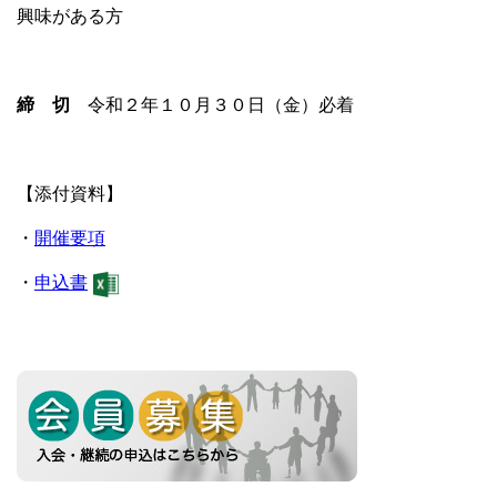
興味がある方
締 切
令和２年１０月３０日（金）必着
【添付資料】
・
開催要項
・
申込書