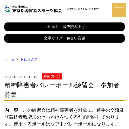
東
京
都
ルビ振り・音声読み上げ
障
害
者
文字サイズ・色合い変更
ス
ポ
ー
ツ
ホーム
トピックス
協
会
締め切り済
2020-10-01 18:10:19
精神障害者バレーボール練習会 参加者
募集
内 容
この練習会は精神障害者を対象に、選手の交流及
び競技者数増加のきっかけをつくるため開催しておりま
す。使用するボールはソフトバレーボールになります。