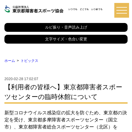
東
京
都
ルビ振り・音声読み上げ
障
害
者
文字サイズ・色合い変更
ス
ポ
ー
ツ
ホーム
トピックス
協
会
2020-02-28 17:02:07
【利用者の皆様へ】東京都障害者スポー
ツセンターの臨時休館について
新型コロナウイルス感染症の拡大を防ぐため、東京都の決
定を受け、東京都多摩障害者スポーツセンター（国立
市）、東京都障害者総合スポーツセンター（北区）を