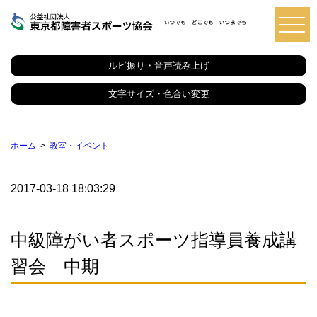
東
京
都
ルビ振り・音声読み上げ
障
害
者
文字サイズ・色合い変更
ス
ポ
ー
ツ
ホーム
教室・イベント
協
会
2017-03-18 18:03:29
中級障がい者スポーツ指導員養成講
習会 中期