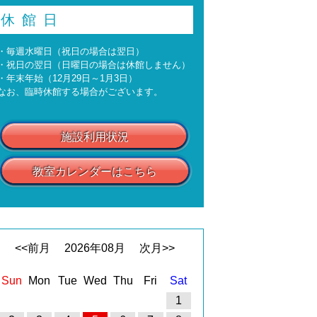
休館日
・毎週水曜日（祝日の場合は翌日）
・祝日の翌日（日曜日の場合は休館しません）
・年末年始（12月29日～1月3日）
なお、臨時休館する場合がございます。
施設利用状況
教室カレンダーはこちら
<<前月
2026
年
08
月
次月>>
Sun
Mon
Tue
Wed
Thu
Fri
Sat
1