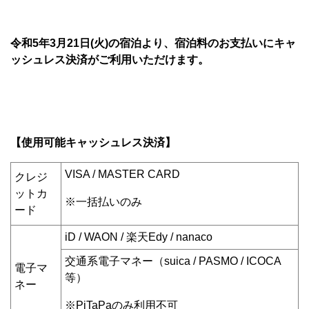
令和
5
年
3
月
21
日
(
火
)
の宿泊より、宿泊料のお支払いにキャ
ッシュレス決済
がご利用いただけます。
【使用可能キャッシュレス決済】
VISA / MASTER CARD
クレジ
ットカ
※一括払いのみ
ード
iD / WAON / 楽天Edy / nanaco
交通系電子マネー（suica / PASMO / ICOCA
電子マ
等）
ネー
※PiTaPaのみ利用不可