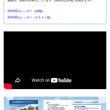
開館日、休館日を表示しています（休館日は赤地に白抜き文字）。
R8年間カレンダー（pdf版）
R8年間カレンダー（テキスト版）