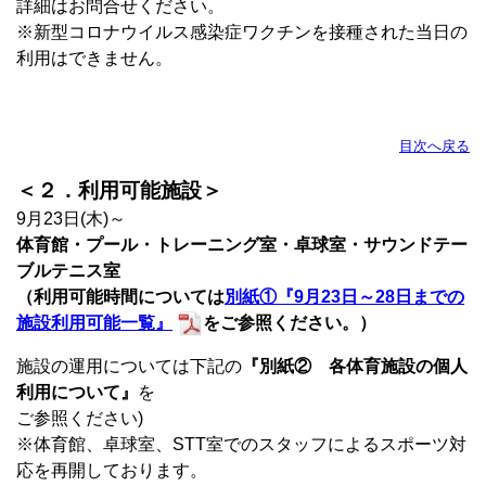
詳細はお問合せください。
※新型コロナウイルス感染症ワクチンを接種された当日
の
利用はできません。
目次へ戻る
＜２．利用可能施設＞
9月23日(木)～
体育館・プール・トレーニング室・卓球室・サウンドテー
ブルテニス室
（利用可能時間については
別紙①『9月23日～28日までの
施設利用可能一覧』
を
ご参照ください。）
施設の運用については下記の
『別紙② 各体育施設の個人
利用について』
を
ご参照ください)
※体育館、卓球室、STT室でのスタッフによるスポーツ対
応を再開しております。