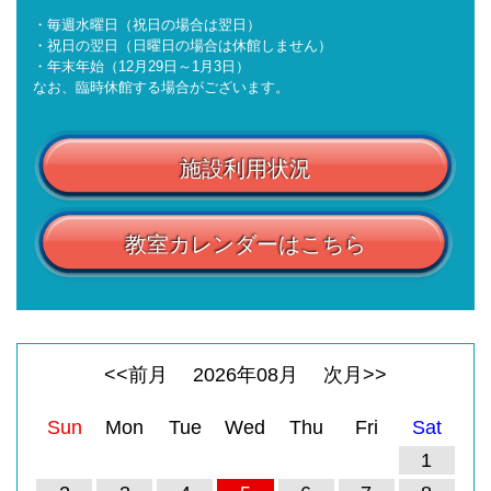
・毎週水曜日（祝日の場合は翌日）
・祝日の翌日（日曜日の場合は休館しません）
・年末年始（12月29日～1月3日）
なお、臨時休館する場合がございます。
施設利用状況
教室カレンダーはこちら
<<前月
2026
年
08
月
次月>>
Sun
Mon
Tue
Wed
Thu
Fri
Sat
1