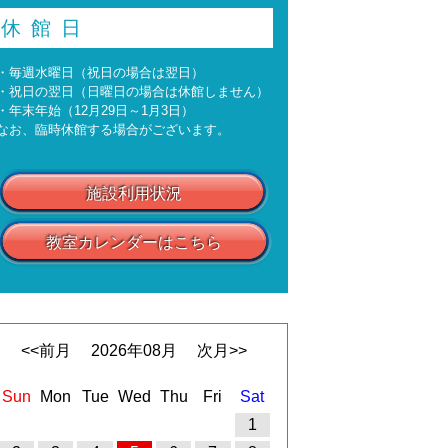
休館日
・毎週水曜日（祝日の場合は翌日）
・祝日の翌日（日曜日の場合は休館しません）
・年末年始（12月29日～1月3日）
なお、臨時休館する場合がございます。
施設利用状況
教室カレンダーはこちら
<<前月
2026
年
08
月
次月>>
Sun
Mon
Tue
Wed
Thu
Fri
Sat
1