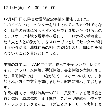
12月4日(金) ９：30～16：00
12月4日(日)に障害者週間記念事業を開催しました。
このイベントは、センターを利用されている方だけではな
く、障害の有無に関わらずどなたでも参加いただけるもの
で、スポーツ体験や展示等を通して、コロナ禍で希薄化し
た「人と人との繋がり」をスローガンとしてセンターの利
用者や介助者、地域住民の相互の親睦を図り、関係性を深
めていくことを目的としました。
午前の部では、TAMAアクア、作ってチャレンジ！レクタ
イム、スラローム体験、手話体験、書道体験を実施しまし
た。書道体験では、「つながろう！スポーツの力で」、参
加された方々で文字を繋げました。館内に掲示しておりま
す。
午後の部では、義肢装具士の臼井二美男氏による講演会と
義足体験、卓球体験、STT体験、スポーツ観戦会、作って
チャレンジ！レクタイム、リズム＆ストーリーを実施しま