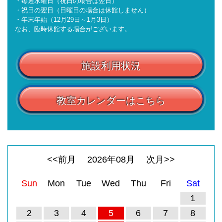
・毎週水曜日（祝日の場合は翌日）
・祝日の翌日（日曜日の場合は休館しません）
・年末年始（12月29日～1月3日）
なお、臨時休館する場合がございます。
施設利用状況
教室カレンダーはこちら
<<前月
2026
年
08
月
次月>>
Sun
Mon
Tue
Wed
Thu
Fri
Sat
1
2
3
4
5
6
7
8