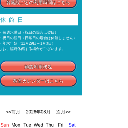
各施設ごとの利用時間はこちら
休館日
・毎週水曜日（祝日の場合は翌日）
・祝日の翌日（日曜日の場合は休館しません）
・年末年始（12月29日～1月3日）
なお、臨時休館する場合がございます。
施設利用状況
教室カレンダーはこちら
<<前月
2026
年
08
月
次月>>
Sun
Mon
Tue
Wed
Thu
Fri
Sat