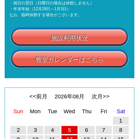
・祝日の翌日（日曜日の場合は休館しません）
・年末年始（12月29日～1月3日）
なお、臨時休館する場合がございます。
施設利用状況
教室カレンダーはこちら
<<前月
2026
年
08
月
次月>>
Sun
Mon
Tue
Wed
Thu
Fri
Sat
1
2
3
4
5
6
7
8