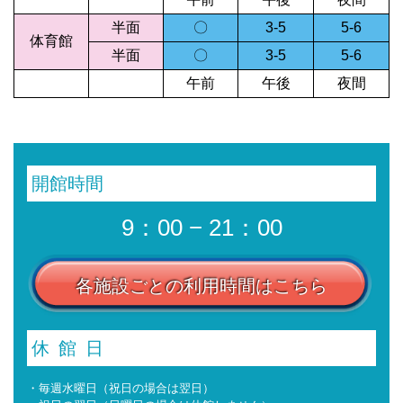
半面
〇
3-5
5-6
体育館
半面
〇
3-5
5-6
午前
午後
夜間
開館時間
9：00 − 21：00
各施設ごとの利用時間はこちら
休館日
・毎週水曜日（祝日の場合は翌日）