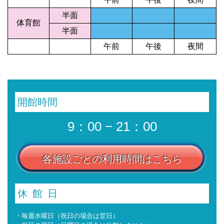
半面
体育館
半面
午前
午後
夜間
開館時間
9：00 − 21：00
各施設ごとの利用時間はこちら
休館日
・毎週水曜日（祝日の場合は翌日）