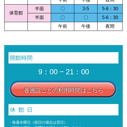
半面
〇
3-5
5-6：30
体育館
半面
〇
〇
5-6：30
午前
午後
夜間
開館時間
9：00 − 21：00
各施設ごとの利用時間はこちら
休館日
・毎週水曜日（祝日の場合は翌日）