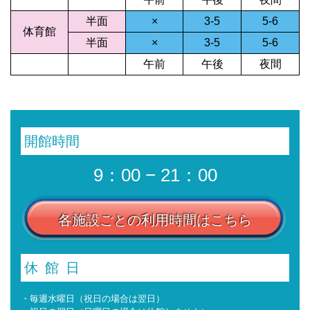
半面
×
3-5
5-6
体育館
半面
×
3-5
5-6
午前
午後
夜間
開館時間
9：00 − 21：00
各施設ごとの利用時間はこちら
休館日
・毎週水曜日（祝日の場合は翌日）