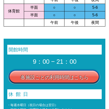
半面
○
○
5-6
体育館
半面
○
○
5-6
午前
午後
夜間
開館時間
9：00 − 21：00
各施設ごとの利用時間はこちら
休館日
・毎週水曜日（祝日の場合は翌日）