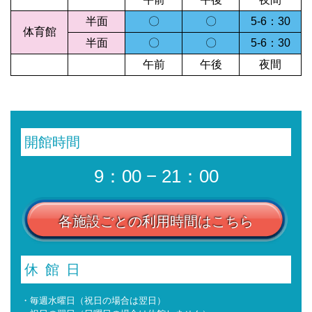
半面
〇
〇
5-6：30
体育館
半面
〇
〇
5-6：30
午前
午後
夜間
開館時間
9：00 − 21：00
各施設ごとの利用時間はこちら
休館日
・毎週水曜日（祝日の場合は翌日）