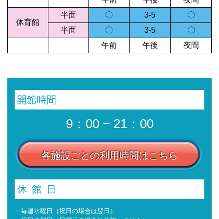
半面
〇
3-5
〇
体育館
半面
〇
3-5
〇
午前
午後
夜間
開館時間
9：00 − 21：00
各施設ごとの利用時間はこちら
休館日
・毎週水曜日（祝日の場合は翌日）