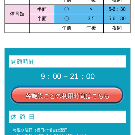
半面
〇
×
5-6：30
体育館
半面
〇
3-5
5-6：30
午前
午後
夜間
開館時間
9：00 − 21：00
各施設ごとの利用時間はこちら
休館日
・毎週水曜日（祝日の場合は翌日）