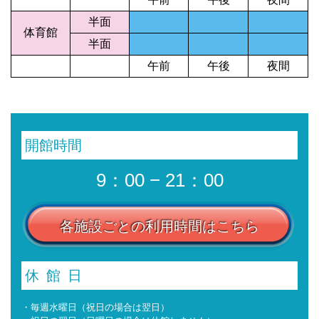
半面
体育館
半面
午前
午後
夜間
開館時間
9：00 − 21：00
各施設ごとの利用時間はこちら
休館日
・毎週水曜日（祝日の場合は翌日）