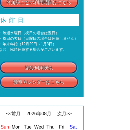
各施設ごとの利用時間はこちら
休館日
・毎週水曜日（祝日の場合は翌日）
・祝日の翌日（日曜日の場合は休館しません）
・年末年始（12月29日～1月3日）
なお、臨時休館する場合がございます。
施設利用状況
教室カレンダーはこちら
<<前月
2026
年
08
月
次月>>
Sun
Mon
Tue
Wed
Thu
Fri
Sat