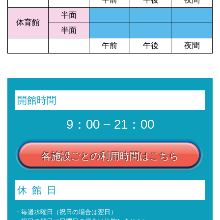
半面
体育館
半面
午前
午後
夜間
開館時間
9：00 − 21：00
各施設ごとの利用時間はこちら
休館日
・毎週水曜日（祝日の場合は翌日）