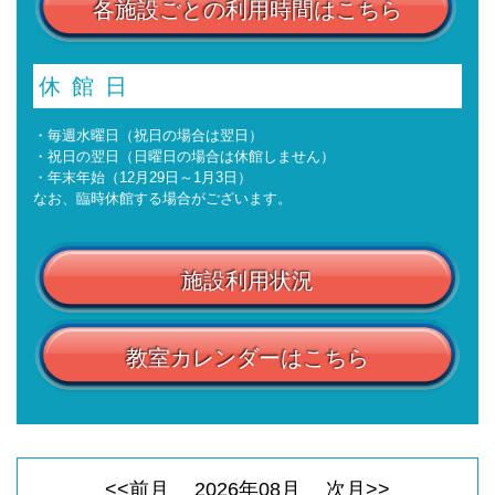
各施設ごとの利用時間はこちら
休館日
・毎週水曜日（祝日の場合は翌日）
・祝日の翌日（日曜日の場合は休館しません）
・年末年始（12月29日～1月3日）
なお、臨時休館する場合がございます。
施設利用状況
教室カレンダーはこちら
<<前月
2026
年
08
月
次月>>