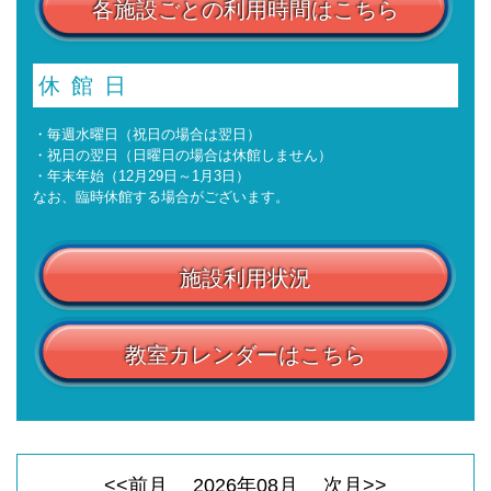
各施設ごとの利用時間はこちら
休館日
・毎週水曜日（祝日の場合は翌日）
・祝日の翌日（日曜日の場合は休館しません）
・年末年始（12月29日～1月3日）
なお、臨時休館する場合がございます。
施設利用状況
教室カレンダーはこちら
<<前月
2026
年
08
月
次月>>