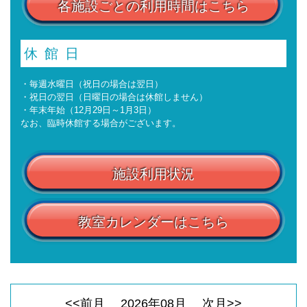
各施設ごとの利用時間はこちら
休館日
・毎週水曜日（祝日の場合は翌日）
・祝日の翌日（日曜日の場合は休館しません）
・年末年始（12月29日～1月3日）
なお、臨時休館する場合がございます。
施設利用状況
教室カレンダーはこちら
<<前月
2026
年
08
月
次月>>