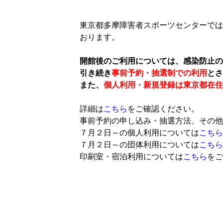
東京都多摩障害者スポーツセンターでは
おります。
開館後のご利用については、感染防止の
引き続き
事前予約・抽選制での利用
とさ
また、
個人利用・新規登録は東京都在住
詳細は
こちら
をご確認ください。
事前予約の申し込み・抽選方法、その他
７月２日～の個人利用については
こちら
７月２日～の団体利用については
こちら
印刷室・宿泊利用については
こちら
をご