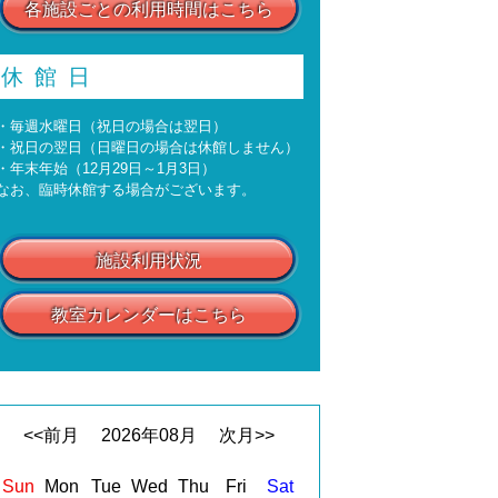
各施設ごとの利用時間はこちら
休館日
・毎週水曜日（祝日の場合は翌日）
・祝日の翌日（日曜日の場合は休館しません）
・年末年始（12月29日～1月3日）
なお、臨時休館する場合がございます。
施設利用状況
教室カレンダーはこちら
<<前月
2026
年
08
月
次月>>
Sun
Mon
Tue
Wed
Thu
Fri
Sat