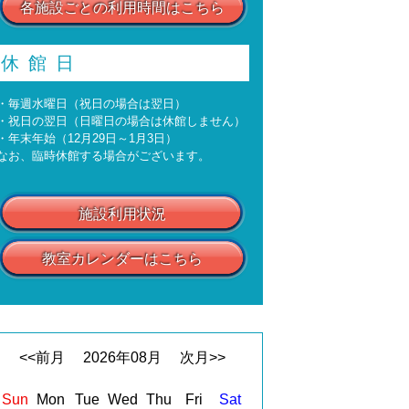
各施設ごとの利用時間はこちら
休館日
・毎週水曜日（祝日の場合は翌日）
・祝日の翌日（日曜日の場合は休館しません）
・年末年始（12月29日～1月3日）
なお、臨時休館する場合がございます。
施設利用状況
教室カレンダーはこちら
<<前月
2026
年
08
月
次月>>
Sun
Mon
Tue
Wed
Thu
Fri
Sat