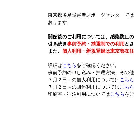
東京都多摩障害者スポーツセンターでは
おります。
開館後のご利用については、感染防止の
引き続き
事前予約・抽選制での利用
とさ
また、
個人利用・新規登録は東京都在住
詳細は
こちら
をご確認ください。
事前予約の申し込み・抽選方法、その他
７月２日～の個人利用については
こちら
７月２日～の団体利用については
こちら
印刷室・宿泊利用については
こちら
をご