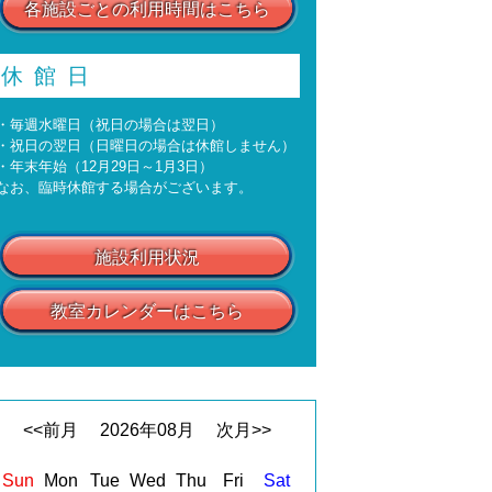
各施設ごとの利用時間はこちら
休館日
・毎週水曜日（祝日の場合は翌日）
・祝日の翌日（日曜日の場合は休館しません）
・年末年始（12月29日～1月3日）
なお、臨時休館する場合がございます。
施設利用状況
教室カレンダーはこちら
<<前月
2026
年
08
月
次月>>
Sun
Mon
Tue
Wed
Thu
Fri
Sat