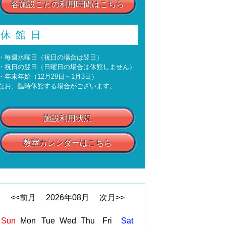
各施設ごとの利用時間はこちら
休館日
・毎週水曜日（祝日の場合は翌日）
・祝日の翌日（日曜日の場合は休館しません）
・年末年始（12月29日～1月3日）
なお、臨時休館する場合がございます。
施設利用状況
教室カレンダーはこちら
<<前月
2026
年
08
月
次月>>
Sun
Mon
Tue
Wed
Thu
Fri
Sat