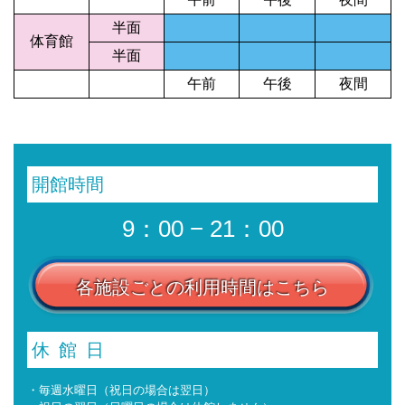
半面
体育館
半面
午前
午後
夜間
開館時間
9：00 − 21：00
各施設ごとの利用時間はこちら
休館日
・毎週水曜日（祝日の場合は翌日）