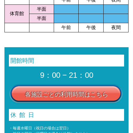
半面
体育館
半面
午前
午後
夜間
開館時間
9：00 − 21：00
各施設ごとの利用時間はこちら
休館日
・毎週水曜日（祝日の場合は翌日）