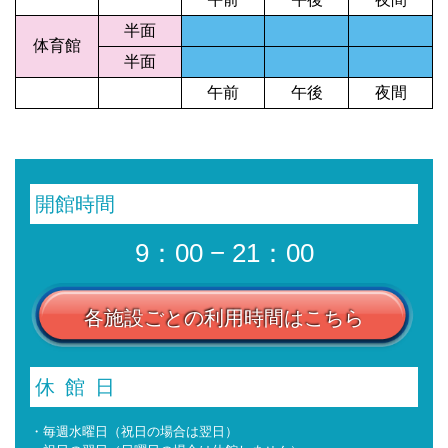
半面
体育館
半面
午前
午後
夜間
開館時間
9：00 − 21：00
各施設ごとの利用時間はこちら
休館日
・毎週水曜日（祝日の場合は翌日）