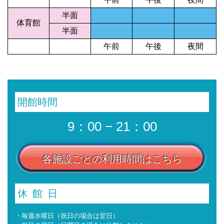
半面
体育館
半面
午前
午後
夜間
開館時間
9：00 − 21：00
各施設ごとの利用時間はこちら
休館日
・毎週水曜日（祝日の場合は翌日）