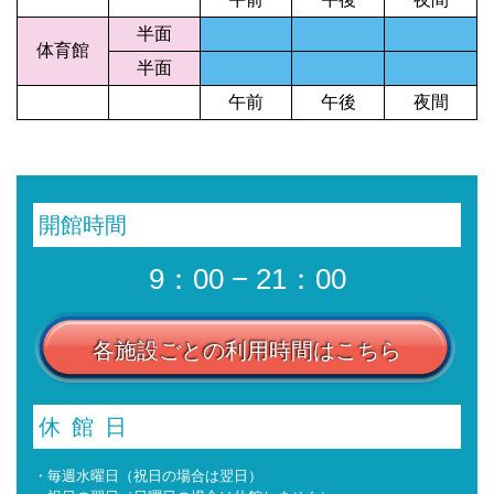
半面
体育館
半面
午前
午後
夜間
開館時間
9：00 − 21：00
各施設ごとの利用時間はこちら
休館日
・毎週水曜日（祝日の場合は翌日）