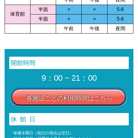
半面
×
×
5-6
体育館
半面
×
×
5-6
午前
午後
夜間
開館時間
9：00 − 21：00
各施設ごとの利用時間はこちら
休館日
・毎週水曜日（祝日の場合は翌日）