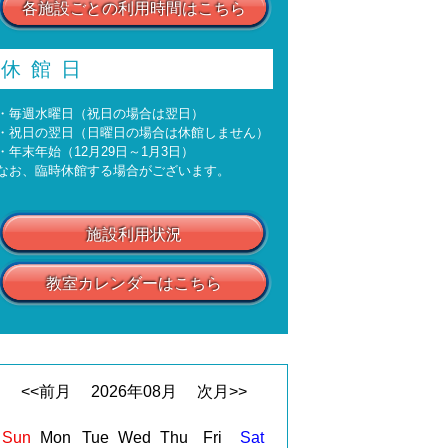
各施設ごとの利用時間はこちら
休館日
・毎週水曜日（祝日の場合は翌日）
・祝日の翌日（日曜日の場合は休館しません）
・年末年始（12月29日～1月3日）
なお、臨時休館する場合がございます。
施設利用状況
教室カレンダーはこちら
<<前月
2026
年
08
月
次月>>
Sun
Mon
Tue
Wed
Thu
Fri
Sat