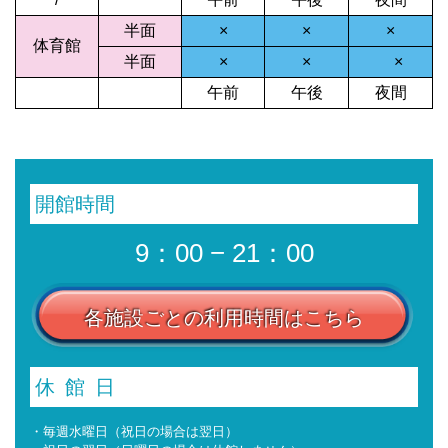
半面
×
×
×
体育館
半面
×
×
×
午前
午後
夜間
開館時間
9：00 − 21：00
各施設ごとの利用時間はこちら
休館日
・毎週水曜日（祝日の場合は翌日）