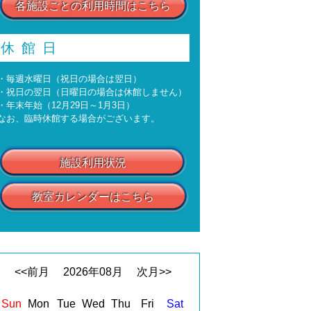
各施設ごとの利用時間はこちら
休館日
・毎週水曜日（祝日の場合は翌日）
・祝日の翌日（日曜日の場合は休館しません）
・年末年始（12月29日～1月3日）
なお、臨時休館する場合がございます。
施設利用状況
教室カレンダーはこちら
<<前月
2026
年
08
月
次月>>
Sun
Mon
Tue
Wed
Thu
Fri
Sat