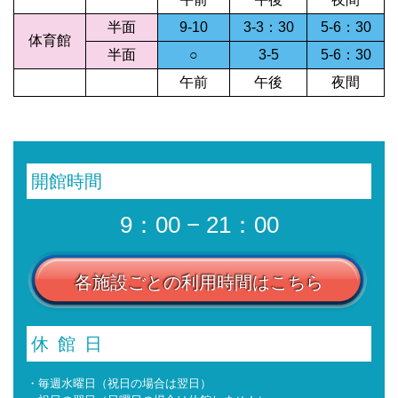
半面
9-10
3-3：30
5-6：30
体育館
半面
○
3-5
5-6：30
午前
午後
夜間
開館時間
9：00 − 21：00
各施設ごとの利用時間はこちら
休館日
・毎週水曜日（祝日の場合は翌日）