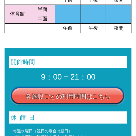
半面
体育館
半面
午前
午後
夜間
開館時間
9：00 − 21：00
各施設ごとの利用時間はこちら
休館日
・毎週水曜日（祝日の場合は翌日）