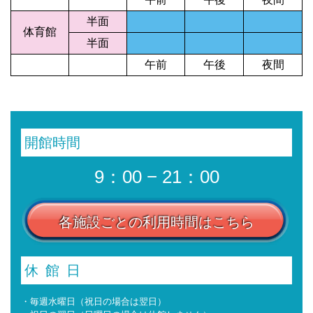
半面
体育館
半面
午前
午後
夜間
開館時間
9：00 − 21：00
各施設ごとの利用時間はこちら
休館日
・毎週水曜日（祝日の場合は翌日）