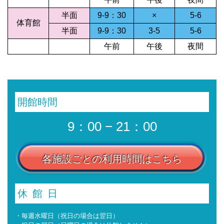
半面
9-9：30
×
5-6
体育館
半面
9-9：30
3-5
5-6
午前
午後
夜間
開館時間
9：00 − 21：00
各施設ごとの利用時間はこちら
休館日
・毎週水曜日（祝日の場合は翌日）