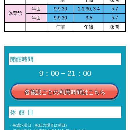
半面
9-9:30
1-1:30, 3-4
5-7
体育館
半面
9-9:30
3-5
5-7
午前
午後
夜間
開館時間
9：00 − 21：00
各施設ごとの利用時間はこちら
休館日
・毎週水曜日（祝日の場合は翌日）